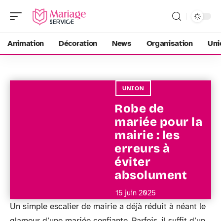
Animation
Décoration
News
Organisation
Uni
UNION
Robe de
mariée pour la
mairie : les
erreurs à
éviter
absolument
15 juin 2025
Un simple escalier de mairie a déjà réduit à néant le
glamour d’une mariée confiante. Parfois, il suffit d’un