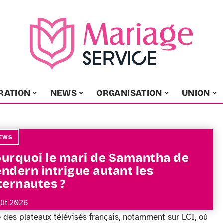
RATION
NEWS
ORGANISATION
UNION
EWS
urquoi le mari de Samantha de
ndern intrigue autant les
ternautes ?
oût 2026
 des plateaux télévisés français, notamment sur LCI, où