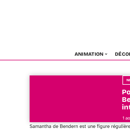
ANIMATION
DÉCO
N
Po
Be
in
1 a
Samantha de Bendern est une figure régulière