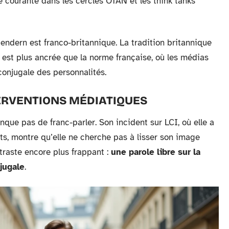
e courante dans les cercles OTAN et les think tanks
endern est franco-britannique. La tradition britannique
e est plus ancrée que la norme française, où les médias
conjugale des personnalités.
TERVENTIONS MÉDIATIQUES
ue pas de franc-parler. Son incident sur LCI, où elle a
s, montre qu’elle ne cherche pas à lisser son image
traste encore plus frappant :
une parole libre sur la
njugale
.