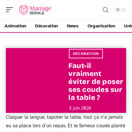
Animation
Décoration
News
Organisation
Uni
DÉCORATION
Faut-il
vraiment
éviter de poser
ses coudes sur
la table ?
3 juin 2026
Claquer la langue, tapoter la table, tout ça n’a jamais
eu sa place lors d’un repas. Et le fameux coude planté