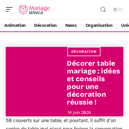
Animation
Décoration
News
Organisation
Uni
DÉCORATION
Décorer table
mariage : idées
et conseils
pour une
décoration
réussie !
14 juin 2026
50 couverts sur une table, et pourtant, il suffit d’un
centre de table mal placé pour freiner la conversation.