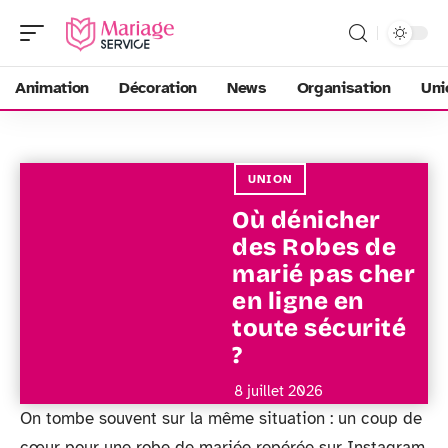
Animation
Décoration
News
Organisation
Uni
UNION
Où dénicher
des Robes de
marié pas cher
en ligne en
toute sécurité
?
8 juillet 2026
On tombe souvent sur la même situation : un coup de
cœur pour une robe de mariée repérée sur Instagram,