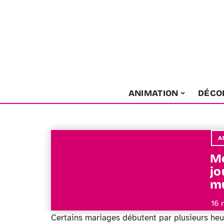
ANIMATION
DÉCO
A
Me
jo
m
16 
Certains mariages débutent par plusieurs heur