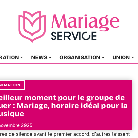
RATION
NEWS
ORGANISATION
UNION
NIMATION
illeur moment pour le groupe de
uer : Mariage, horaire idéal pour la
usique
novembre 2025
es de silence avant le premier accord, d’autres laissent