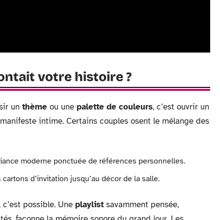
ntait votre histoire ?
sir un
thème
ou une
palette de couleurs
, c’est ouvrir un
 manifeste intime. Certains couples osent le mélange des
biance moderne ponctuée de références personnelles.
 cartons d’invitation jusqu’au décor de la salle.
, c’est possible. Une
playlist
savamment pensée,
ités, façonne la mémoire sonore du grand jour. Les