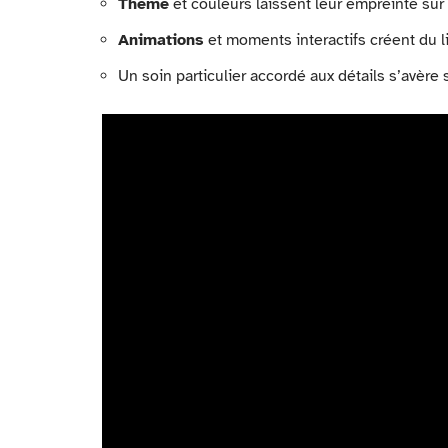
Thème
et couleurs laissent leur empreinte sur
Animations
et moments interactifs créent du li
Un soin particulier accordé aux détails s’avère 