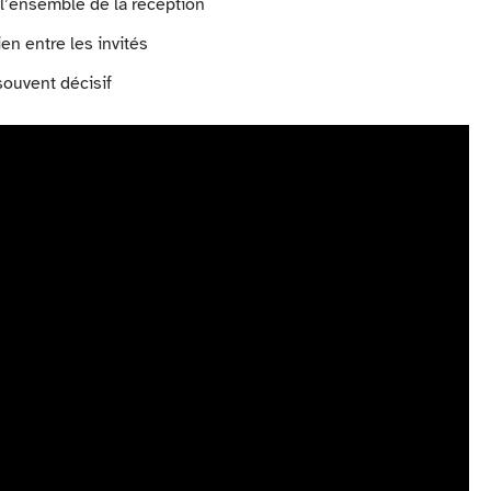
 l’ensemble de la réception
en entre les invités
souvent décisif