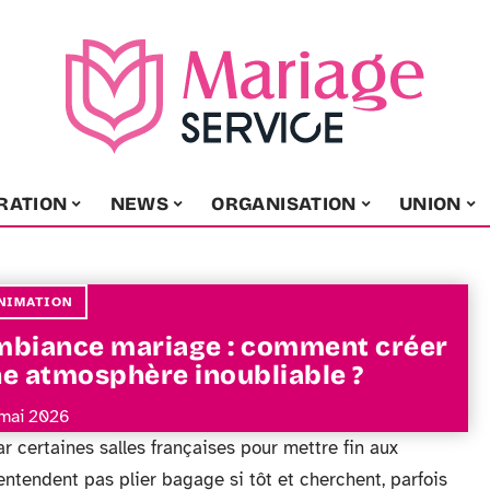
RATION
NEWS
ORGANISATION
UNION
NIMATION
biance mariage : comment créer
e atmosphère inoubliable ?
mai 2026
par certaines salles françaises pour mettre fin aux
’entendent pas plier bagage si tôt et cherchent, parfois