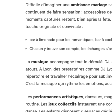
Difficile d’imaginer une
ambiance mariage
sa
continuent de faire sensation : accessoires dé
moments capturés restent, bien après la fête,
touche originale et conviviale :
bar à limonade pour les romantiques, bar à coc
Chacun y trouve son compte, les échanges s’ani
La
musique
accompagne tout le déroulé. DJ, g
atouts. À Lyon, des prestataires comme DJ L
répertoire et travailler l’éclairage pour subl
C’est la musique qui rythme les émotions, ac
Les
performances artistiques
, danseurs, mag
routine. Les
jeux collectifs
instaurent une com
danse. Les enfants disposent d’espaces dédiés