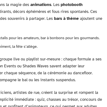
ns la magie des
animations
. Les
photobooth
lirants, décors éphémères et fous rires spontanés. Ces
 des souvenirs à partager. Les
bars à thème
ajoutent une
ktails pour les amateurs, bar à bonbons pour les gourmands.
ment, la fête s’allège.
roupe live ou playlist sur-mesure : chaque formule a ses
yon Events ou Shades Waves savent adapter leur
imer chaque séquence, de la cérémonie au dancefloor.
compagne le bal ou les instants suspendus.
iciens, artistes de rue, créent la surprise et rompent la
plicité immédiate : quiz, chasses au trésor, concours de
 et profitent d’animateurs, ce qui permet aux adultes