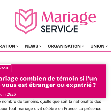
RATION
NEWS
ORGANISATION
UNION
NION
riage combien de témoin si l’un
 vous est étranger ou expatrié ?
juin 2026
e nombre de témoins, quelle que soit la nationalité des
our tout mariage civil célébré en France. La présence