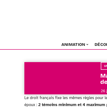
ANIMATION
DÉCO
U
Ma
de
26 
Le droit français fixe les mêmes règles pour l
époux :
2 témoins minimum et 4 maximum
p