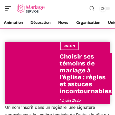
Animation
Décoration
News
Organisation
Uni
UNION
Choisir ses
témoins de
mariage à
l’église : règles
et astuces
incontournables
12 juin 2026
Un nom inscrit dans un registre, une signature
apposée sous la lumière tamisée de l’autel : le rôle du