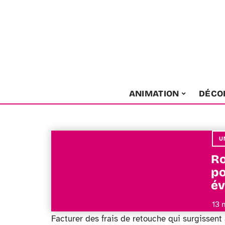
ANIMATION
DÉCO
U
Ro
po
év
13 
Facturer des frais de retouche qui surgissent