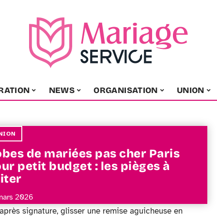
RATION
NEWS
ORGANISATION
UNION
NION
bes de mariées pas cher Paris
ur petit budget : les pièges à
iter
mars 2026
 après signature, glisser une remise aguicheuse en