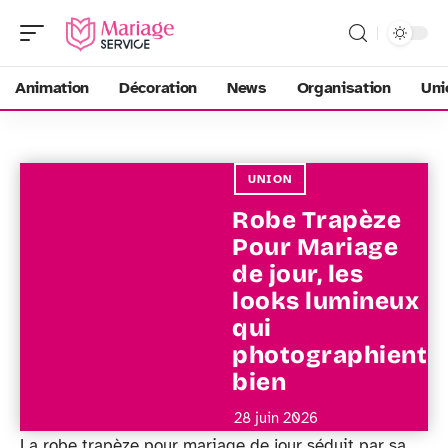
Animation
Décoration
News
Organisation
Uni
UNION
Robe Trapèze
Pour Mariage
de jour, les
looks lumineux
qui
photographient
bien
28 juin 2026
La robe trapèze pour mariage de jour séduit par sa