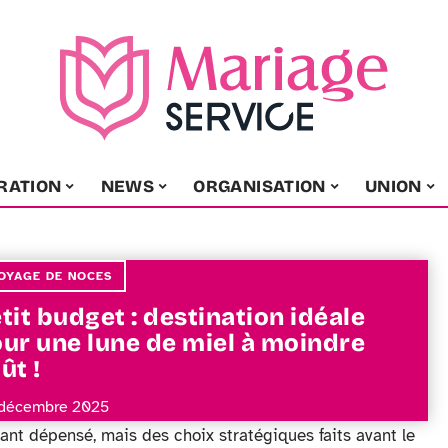
RATION
NEWS
ORGANISATION
UNION
OYAGE DE NOCES
tit budget : destination idéale
ur une lune de miel à moindre
ût !
décembre 2025
t dépensé, mais des choix stratégiques faits avant le