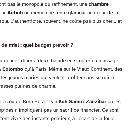
n’ont pas le monopole du raffinement, une
chambre
 sur
Airbnb
ou même une tente glamour au cœur de la
ble. L’authenticité, souvent, ne coûte pas plus cher… et
de miel : quel budget prévoir ?
a donne : dîner à deux, balade en scooter ou massage
à
Colombo
qu’à Paris. Même sur le Vieux Continent, des
les jeunes mariés qui veulent profiter sans se ruiner :
rrasses pleines de charme.
les ou de Bora Bora, il y a
Koh Samui
,
Zanzibar
ou les
impides n’impliquent pas un sacrifice financier. Ce sont
nt vivre des instants précieux, à l’écart de la foule,