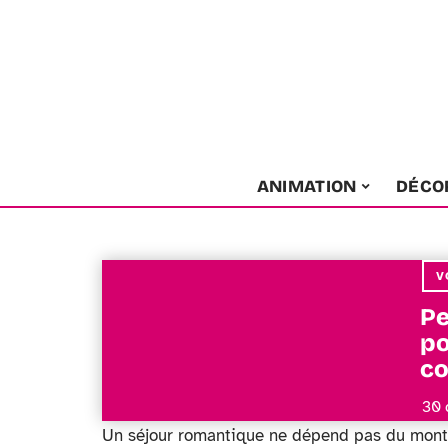
ANIMATION
DÉCO
V
Pe
po
co
30 
Un séjour romantique ne dépend pas du montan