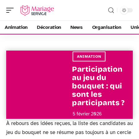
Animation
Décoration
News
Organisation
Uni
ANIMATION
Participation
au jeu du
bouquet : qui
sont les
participants ?
5 février 2026
À rebours des idées reçues, la liste des candidates au
jeu du bouquet ne se résume pas toujours à un cercle