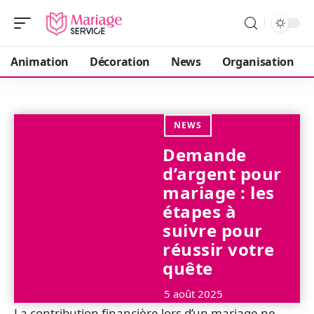
Animation
Décoration
News
Organisation
NEWS
Demande
d’argent pour
mariage : les
étapes à
suivre pour
réussir votre
quête
5 août 2025
La contribution financière lors d’un mariage ne