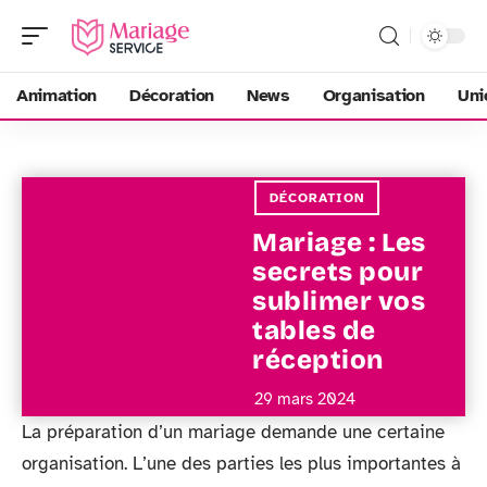
Animation
Décoration
News
Organisation
Uni
DÉCORATION
Mariage : Les
secrets pour
sublimer vos
tables de
réception
29 mars 2024
La préparation d’un mariage demande une certaine
organisation. L’une des parties les plus importantes à